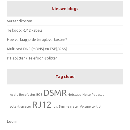
Nieuwe blogs
Verzendkosten
Te koop: RJ12 kabels
Hoe verlaag je de terugleverkosten?
Multicast DNS (mDNS) en ESP[8266]
P1-splitter / Telefoon-splitter
Tag cloud
DSMR
Audio
Benefactus
BOB
Netscape
Noise
Pegasus
RJ12
potentiometer
ruis
Slimme meter
Volume control
Log in