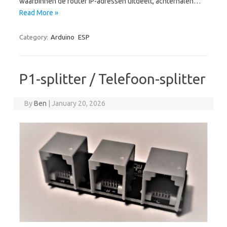
waarbinnen de router IP-adressen uitdeelt, achterhalen…
Read More »
Category:
Arduino
ESP
P1-splitter / Telefoon-splitter
By
Ben
|
January 20, 2026