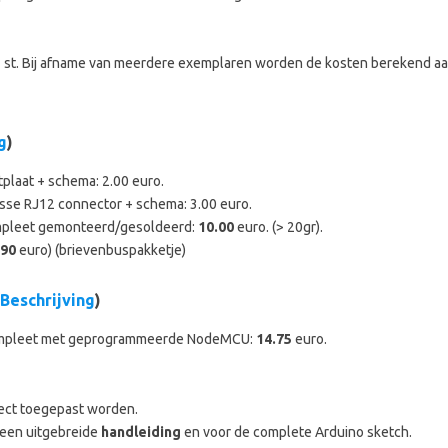
t. Bij afname van meerdere exemplaren worden de kosten berekend aan
g
)
tplaat + schema: 2.00 euro.
osse RJ12 connector + schema: 3.00 euro.
ompleet gemonteerd/gesoldeerd:
10.00
euro. (> 20gr).
.90
euro) (brievenbuspakketje)
Beschrijving
)
compleet met geprogrammeerde NodeMCU:
14.75
euro.
rect toegepast worden.
 een uitgebreide
handleiding
en voor de complete Arduino sketch.