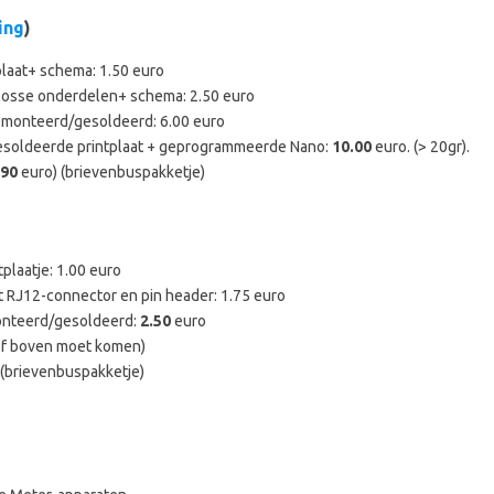
ing
)
plaat+ schema: 1.50 euro
 losse onderdelen+ schema: 2.50 euro
emonteerd/gesoldeerd: 6.00 euro
esoldeerde printplaat + geprogrammeerde Nano:
10.00
euro. (> 20gr).
.90
euro) (brievenbuspakketje)
plaatje: 1.00 euro
t RJ12-connector en pin header: 1.75 euro
onteerd/gesoldeerd:
2.50
euro
 of boven moet komen)
(brievenbuspakketje)