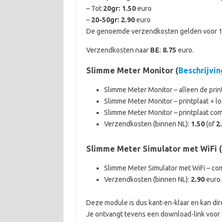
– Tot
20gr: 1.50
euro
–
20-50gr: 2.90
euro
De genoemde verzendkosten gelden voor 1 s
Verzendkosten naar
BE
:
8.75
euro.
Slimme Meter Monitor (
Beschrijvin
Slimme Meter Monitor – alleen de prin
Slimme Meter Monitor – printplaat + l
Slimme Meter Monitor – printplaat c
Verzendkosten (binnen NL):
1.50
(of
2
Slimme Meter Simulator met WiFi (
Slimme Meter Simulator met WiFi – 
Verzendkosten (binnen NL):
2.90
euro.
Deze module is dus kant-en-klaar en kan di
Je ontvangt tevens een download-link voor