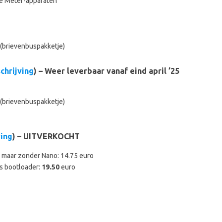
me Meter-apparaten
(brievenbuspakketje)
chrijving
) – Weer leverbaar vanaf eind april ’25
(brievenbuspakketje)
ving
) – UITVERKOCHT
maar zonder Nano: 14.75 euro
ls bootloader:
19.50
euro