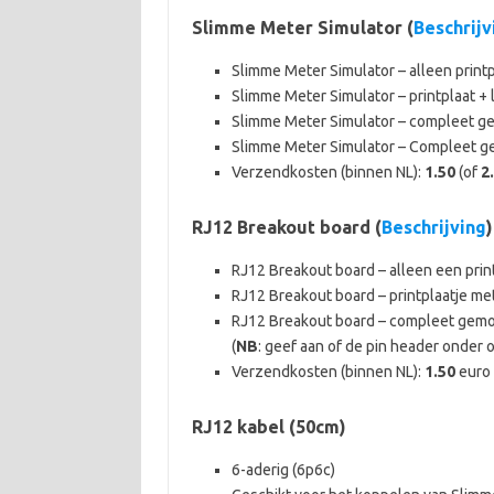
Slimme Meter Simulator (
Beschrijv
Slimme Meter Simulator – alleen print
Slimme Meter Simulator – printplaat +
Slimme Meter Simulator – compleet g
Slimme Meter Simulator – Compleet g
Verzendkosten (binnen NL):
1.50
(of
2
RJ12 Breakout board (
Beschrijving
)
RJ12 Breakout board – alleen een print
RJ12 Breakout board – printplaatje me
RJ12 Breakout board – compleet gem
(
NB
: geef aan of de pin header onder
Verzendkosten (binnen NL):
1.50
euro 
RJ12 kabel (50cm)
6-aderig (6p6c)