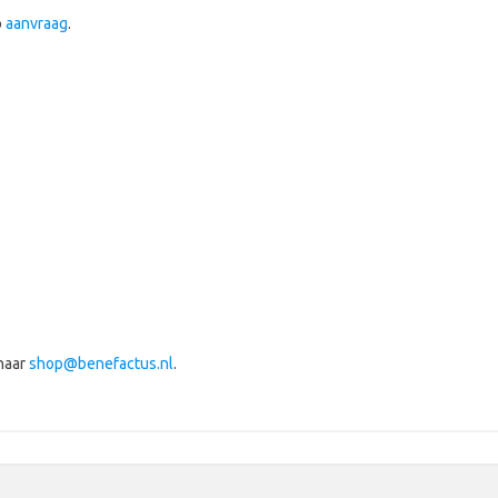
p
aanvraag
.
 naar
shop@benefactus.nl
.