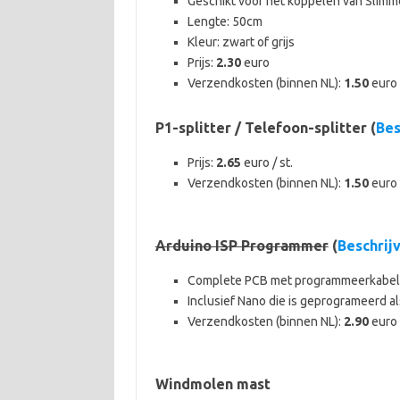
Geschikt voor het koppelen van Slim
Lengte: 50cm
Kleur: zwart of grijs
Prijs:
2.30
euro
Verzendkosten (binnen NL):
1.50
euro 
P1-splitter / Telefoon-splitter (
Bes
Prijs:
2.65
euro / st.
Verzendkosten (binnen NL):
1.50
euro 
Arduino ISP Programmer
(
Beschrij
Complete PCB met programmeerkabel 
Inclusief Nano die is geprogrameerd a
Verzendkosten (binnen NL):
2.90
euro
Windmolen mast