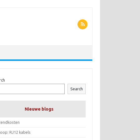
rch
Search
Nieuwe blogs
zendkosten
koop: RJ12 kabels