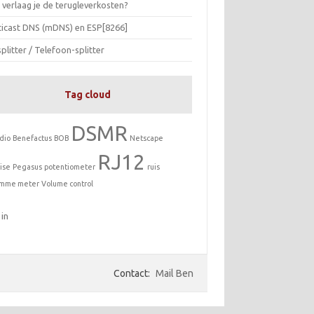
 verlaag je de terugleverkosten?
ticast DNS (mDNS) en ESP[8266]
plitter / Telefoon-splitter
Tag cloud
DSMR
dio
Benefactus
BOB
Netscape
RJ12
ise
Pegasus
potentiometer
ruis
imme meter
Volume control
 in
Contact:
Mail Ben