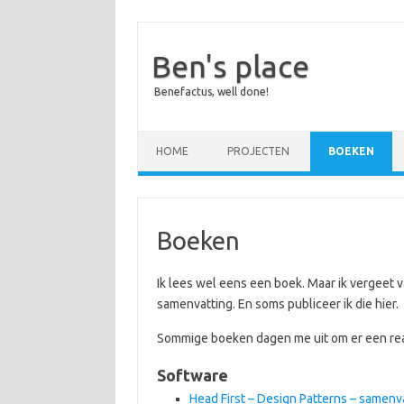
Ben's place
Benefactus, well done!
Skip to content
HOME
PROJECTEN
BOEKEN
Boeken
Ik lees wel eens een boek. Maar ik vergeet v
samenvatting. En soms publiceer ik die hier.
Sommige boeken dagen me uit om er een react
Software
Head First – Design Patterns – samenva