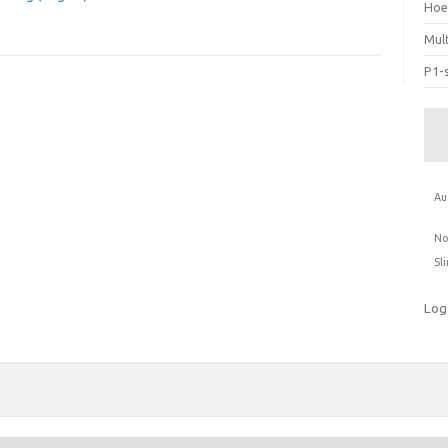
Hoe
Mul
P1-s
Au
No
Sl
Log