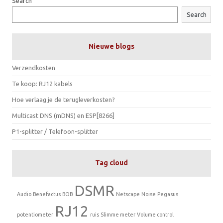
Search
Search
Nieuwe blogs
Verzendkosten
Te koop: RJ12 kabels
Hoe verlaag je de terugleverkosten?
Multicast DNS (mDNS) en ESP[8266]
P1-splitter / Telefoon-splitter
Tag cloud
DSMR
Audio
Benefactus
BOB
Netscape
Noise
Pegasus
RJ12
potentiometer
ruis
Slimme meter
Volume control