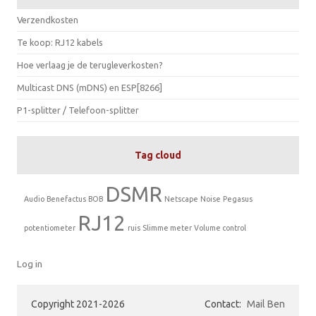
Verzendkosten
Te koop: RJ12 kabels
Hoe verlaag je de terugleverkosten?
Multicast DNS (mDNS) en ESP[8266]
P1-splitter / Telefoon-splitter
Tag cloud
DSMR
Audio
Benefactus
BOB
Netscape
Noise
Pegasus
RJ12
potentiometer
ruis
Slimme meter
Volume control
Log in
Copyright 2021-2026
Contact:
Mail Ben