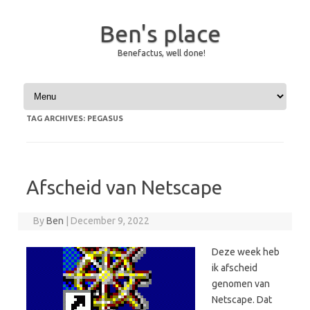
Ben's place
Benefactus, well done!
Skip to content
TAG ARCHIVES:
PEGASUS
Afscheid van Netscape
By
Ben
|
December 9, 2022
Deze week heb
ik afscheid
genomen van
Netscape. Dat