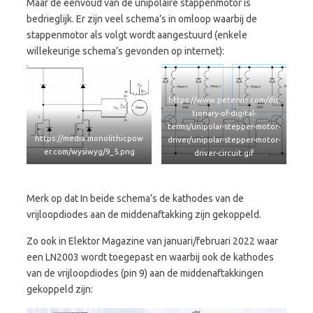
Maar de eenvoud van de unipolaire stappenmotor is
bedrieglijk. Er zijn veel schema’s in omloop waarbij de
stappenmotor als volgt wordt aangestuurd (enkele
willekeurige schema’s gevonden op internet):
https://www.petervis.com/dic
tionary-of-digital-
terms/unipolar-stepper-motor-
https://media.monolithicpow
driver/unipolar-stepper-motor-
er.com/wysiwyg/9_5.png
driver-circuit.gif
Merk op dat In beide schema’s de kathodes van de
vrijloopdiodes aan de middenaftakking zijn gekoppeld.
Zo ook in Elektor Magazine van januari/februari 2022 waar
een LN2003 wordt toegepast en waarbij ook de kathodes
van de vrijloopdiodes (pin 9) aan de middenaftakkingen
gekoppeld zijn: