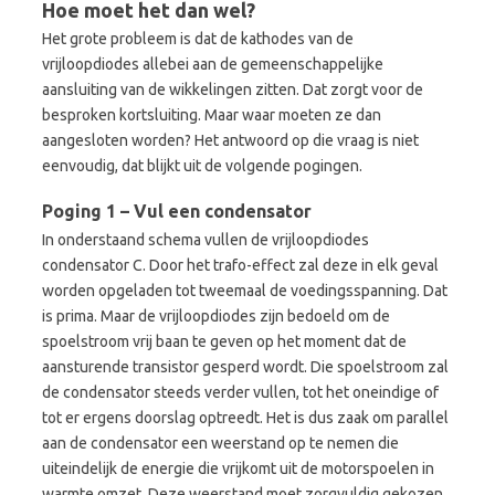
Hoe moet het dan wel?
Het grote probleem is dat de kathodes van de
vrijloopdiodes allebei aan de gemeenschappelijke
aansluiting van de wikkelingen zitten. Dat zorgt voor de
besproken kortsluiting. Maar waar moeten ze dan
aangesloten worden? Het antwoord op die vraag is niet
eenvoudig, dat blijkt uit de volgende pogingen.
Poging 1 – Vul een condensator
In onderstaand schema vullen de vrijloopdiodes
condensator C. Door het trafo-effect zal deze in elk geval
worden opgeladen tot tweemaal de voedingsspanning. Dat
is prima. Maar de vrijloopdiodes zijn bedoeld om de
spoelstroom vrij baan te geven op het moment dat de
aansturende transistor gesperd wordt. Die spoelstroom zal
de condensator steeds verder vullen, tot het oneindige of
tot er ergens doorslag optreedt. Het is dus zaak om parallel
aan de condensator een weerstand op te nemen die
uiteindelijk de energie die vrijkomt uit de motorspoelen in
warmte omzet. Deze weerstand moet zorgvuldig gekozen