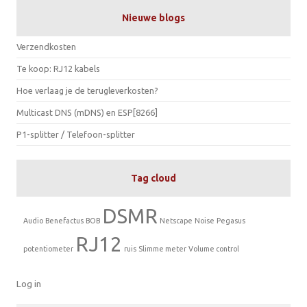
Nieuwe blogs
Verzendkosten
Te koop: RJ12 kabels
Hoe verlaag je de terugleverkosten?
Multicast DNS (mDNS) en ESP[8266]
P1-splitter / Telefoon-splitter
Tag cloud
DSMR
Audio
Benefactus
BOB
Netscape
Noise
Pegasus
RJ12
potentiometer
ruis
Slimme meter
Volume control
Log in