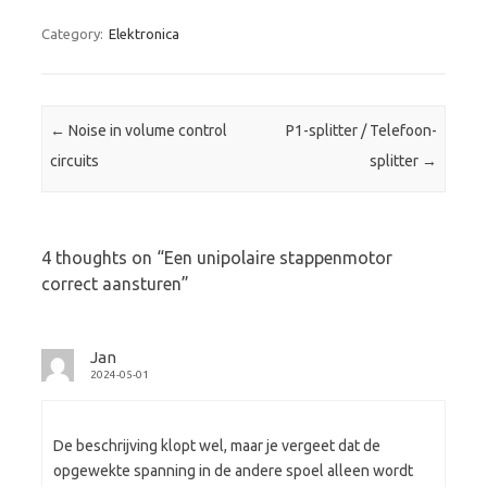
Category:
Elektronica
Post navigation
←
Noise in volume control
P1-splitter / Telefoon-
circuits
splitter
→
4 thoughts on “
Een unipolaire stappenmotor
correct aansturen
”
Jan
2024-05-01
De beschrijving klopt wel, maar je vergeet dat de
opgewekte spanning in de andere spoel alleen wordt