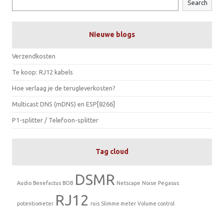
Search
Nieuwe blogs
Verzendkosten
Te koop: RJ12 kabels
Hoe verlaag je de terugleverkosten?
Multicast DNS (mDNS) en ESP[8266]
P1-splitter / Telefoon-splitter
Tag cloud
DSMR
Audio
Benefactus
BOB
Netscape
Noise
Pegasus
RJ12
potentiometer
ruis
Slimme meter
Volume control