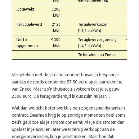
kWh
dankzij saldering)
Opgewekt
3200
kWh
Teruggeleverd
2150
Terugleverkosten
247,25
kWh
(11,5 ct/kWh)
Netto
-1300
Terugleververgoeding
-188,50
opgenomen
kWh
(14,5 ct/kWh)
Te betalen aan Eneco
58,75
Vergeleken met de situatie zonder thuisaccu bespaar je
jaarlijks de reeds genoemde 57,50 euro op je jaarrekening
van Eneco. Maar zo’n thuisaccu-systeem kost je al gauw
2500 euro. De terugverdientijd is dus ruim 40 jaar…
Wat dan wellicht beter werkt is een zogenaamd dynamisch
contract. Daarmee krijg je op zonnige momenten heel soms
zelfs geld toe als je stroom opneemt. Als je die stroom dan
opslaat in je accu en later weer terug verkoopt aan de
energieleverancier, kun je winst maken. Maar hoe dat