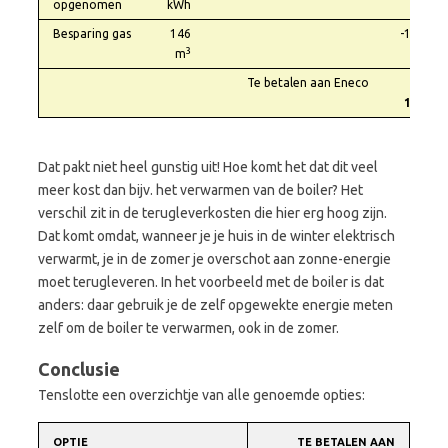
opgenomen
kWh
Besparing gas
146
-190,00
3
m
Te betalen aan Eneco
€
114,75
Dat pakt niet heel gunstig uit! Hoe komt het dat dit veel
meer kost dan bijv. het verwarmen van de boiler? Het
verschil zit in de terugleverkosten die hier erg hoog zijn.
Dat komt omdat, wanneer je je huis in de winter elektrisch
verwarmt, je in de zomer je overschot aan zonne-energie
moet terugleveren. In het voorbeeld met de boiler is dat
anders: daar gebruik je de zelf opgewekte energie meten
zelf om de boiler te verwarmen, ook in de zomer.
Conclusie
Tenslotte een overzichtje van alle genoemde opties:
OPTIE
TE BETALEN AAN