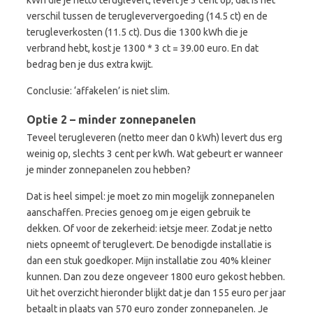
kWh die je netto teruglevert, levert je 3 cent op; dat is het
verschil tussen de terugleververgoeding (14.5 ct) en de
terugleverkosten (11.5 ct). Dus die 1300 kWh die je
verbrand hebt, kost je 1300 * 3 ct = 39.00 euro. En dat
bedrag ben je dus extra kwijt.
Conclusie: ‘affakelen’ is niet slim.
Optie 2 – minder zonnepanelen
Teveel terugleveren (netto meer dan 0 kWh) levert dus erg
weinig op, slechts 3 cent per kWh. Wat gebeurt er wanneer
je minder zonnepanelen zou hebben?
Dat is heel simpel: je moet zo min mogelijk zonnepanelen
aanschaffen. Precies genoeg om je eigen gebruik te
dekken. Of voor de zekerheid: ietsje meer. Zodat je netto
niets opneemt of teruglevert. De benodigde installatie is
dan een stuk goedkoper. Mijn installatie zou 40% kleiner
kunnen. Dan zou deze ongeveer 1800 euro gekost hebben.
Uit het overzicht hieronder blijkt dat je dan 155 euro per jaar
betaalt in plaats van 570 euro zonder zonnepanelen. Je