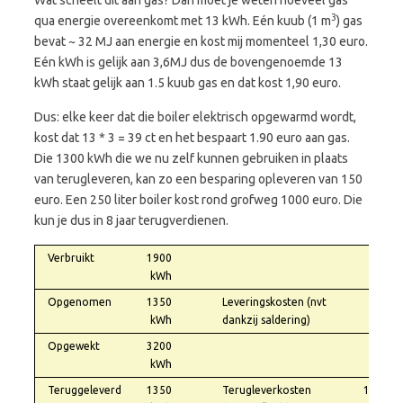
Wat scheelt dit aan gas? Dan moet je weten hoeveel gas
3
qua energie overeenkomt met 13 kWh. Eén kuub (1 m
) gas
bevat ~ 32 MJ aan energie en kost mij momenteel 1,30 euro.
Eén kWh is gelijk aan 3,6MJ dus de bovengenoemde 13
kWh staat gelijk aan 1.5 kuub gas en dat kost 1,90 euro.
Dus: elke keer dat die boiler elektrisch opgewarmd wordt,
kost dat 13 * 3 = 39 ct en het bespaart 1.90 euro aan gas.
Die 1300 kWh die we nu zelf kunnen gebruiken in plaats
van terugleveren, kan zo een besparing opleveren van 150
euro. Een 250 liter boiler kost rond grofweg 1000 euro. Die
kun je dus in 8 jaar terugverdienen.
Verbruikt
1900
kWh
Opgenomen
1350
Leveringskosten (nvt
kWh
dankzij saldering)
Opgewekt
3200
kWh
Teruggeleverd
1350
Terugleverkosten
155,25