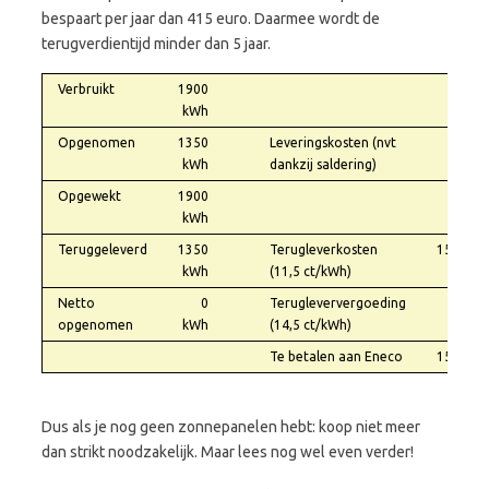
bespaart per jaar dan 415 euro. Daarmee wordt de
terugverdientijd minder dan 5 jaar.
Verbruikt
1900
kWh
Opgenomen
1350
Leveringskosten (nvt
0,00
kWh
dankzij saldering)
Opgewekt
1900
kWh
Teruggeleverd
1350
Terugleverkosten
155,25
kWh
(11,5 ct/kWh)
Netto
0
Terugleververgoeding
0,00
opgenomen
kWh
(14,5 ct/kWh)
Te betalen aan Eneco
155,25
Dus als je nog geen zonnepanelen hebt: koop niet meer
dan strikt noodzakelijk. Maar lees nog wel even verder!