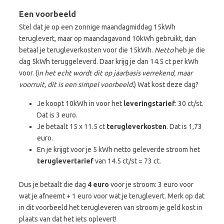
Een voorbeeld
Stel dat je op een zonnige maandagmiddag 15kWh
teruglevert, maar op maandagavond 10kWh gebruikt, dan
betaal je terugleverkosten voor die 15kWh.
Netto
heb je die
dag 5kWh teruggeleverd. Daar krijg je dan 14.5 ct per kWh
voor. (i
n het echt wordt dit op jaarbasis verrekend, maar
voorruit, dit is een simpel voorbeeld.
) Wat kost deze dag?
Je koopt 10kWh in voor het
leveringstarief
: 30 ct/st.
Dat is 3 euro.
Je betaalt 15 x 11.5 ct
terugleverkosten
. Dat is 1,73
euro.
En je krijgt voor je 5 kWh netto geleverde stroom het
teruglevertarief
van 14.5 ct/st = 73 ct.
Dus je betaalt die dag
4 euro
voor je stroom: 3 euro voor
wat je afneemt + 1 euro voor wat je teruglevert. Merk op dat
in dit voorbeeld het terugleveren van stroom je geld kost in
plaats van dat het iets oplevert!