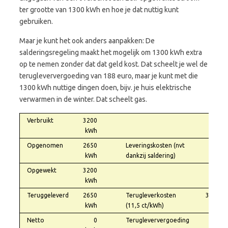
ter grootte van 1300 kWh en hoe je dat nuttig kunt
gebruiken.
Maar je kunt het ook anders aanpakken: De
salderingsregeling maakt het mogelijk om 1300 kWh extra
op te nemen zonder dat dat geld kost. Dat scheelt je wel de
terugleververgoeding van 188 euro, maar je kunt met die
1300 kWh nuttige dingen doen, bijv. je huis elektrische
verwarmen in de winter. Dat scheelt gas.
Verbruikt
3200
kWh
Opgenomen
2650
Leveringskosten (nvt
0,00
kWh
dankzij saldering)
Opgewekt
3200
kWh
Teruggeleverd
2650
Terugleverkosten
304,75
kWh
(11,5 ct/kWh)
Netto
0
Terugleververgoeding
0,00