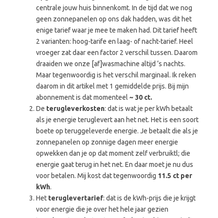
centrale jouw huis binnenkomt. In de tijd dat we nog
geen zonnepanelen op ons dak hadden, was dit het
enige tarief waar je mee te maken had. Dit tarief heeft
2 varianten: hoog-tarife en laag- of nacht-tarief. Heel
vroeger zat daar een factor 2 verschil tussen. Daarom
draaiden we onze [af]wasmachine altijd ‘s nachts.
Maar tegenwoordig is het verschil marginaal. Ik reken
daarom in dit artikel met 1 gemiddelde prijs. Bij mijn
abonnement is dat momenteel
~ 30 ct.
De
terugleverkosten
: dat is wat je per kWh betaalt
als je energie teruglevert aan het net. Het is een soort
boete op teruggeleverde energie. Je betaalt die als je
zonnepanelen op zonnige dagen meer energie
opwekken dan je op dat moment zelf verbruiktl; die
energie gaat terug in het net. En daar moet je nu dus
voor betalen. Mij kost dat tegenwoordig
11.5 ct per
kWh
.
Het
teruglevertarief
: dat is de kWh-prijs die je krijgt
voor energie die je over het hele jaar gezien