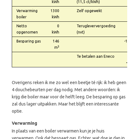
kWh
(11,5 ct/kWh)
Verwarming
1300
Zelf opgewekt
boiler
kWh
Netto
0
Terugleververgoeding
opgenomen
kWh
(nvt)
Besparing gas
146
-190,00
3
m
Te betalen aan Eneco
€
-34,75
Overigens reken ik me zo wel een beetje té rijk: ik heb geen
4 douchebeurten per dag nodig. Met andere woorden: ik
krijg die boiler maar voor de helft leeg. De besparing op gas
zal dus lager uitpakken. Maar het blijft een interessante
optie.
Verwarming
In plaats van een boiler verwarmen kun je je huis
verwarmen. Ook dat bespaart gas. Echter, wat doe je dan in