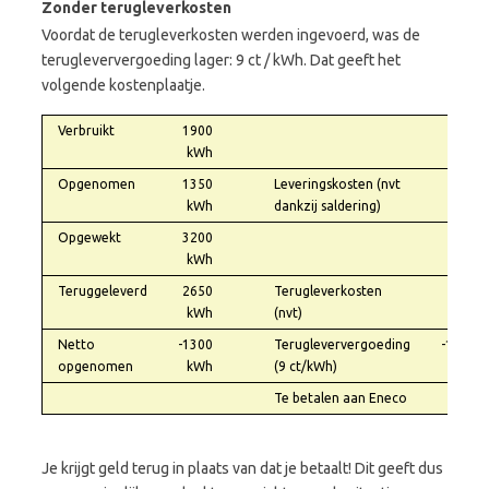
Zonder terugleverkosten
Voordat de terugleverkosten werden ingevoerd, was de
terugleververgoeding lager: 9 ct / kWh. Dat geeft het
volgende kostenplaatje.
Verbruikt
1900
kWh
Opgenomen
1350
Leveringskosten (nvt
0,00
kWh
dankzij saldering)
Opgewekt
3200
kWh
Teruggeleverd
2650
Terugleverkosten
0,00
kWh
(nvt)
Netto
-1300
Terugleververgoeding
-117,00
opgenomen
kWh
(9 ct/kWh)
Te betalen aan Eneco
-117
Je krijgt geld terug in plaats van dat je betaalt! Dit geeft dus