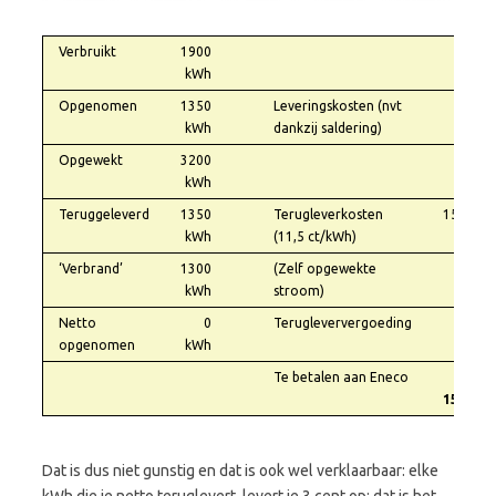
Verbruikt
1900
kWh
Opgenomen
1350
Leveringskosten (nvt
0,00
kWh
dankzij saldering)
Opgewekt
3200
kWh
Teruggeleverd
1350
Terugleverkosten
155,25
kWh
(11,5 ct/kWh)
‘Verbrand’
1300
(Zelf opgewekte
kWh
stroom)
Netto
0
Terugleververgoeding
-0,00
opgenomen
kWh
Te betalen aan Eneco
€
155,25
Dat is dus niet gunstig en dat is ook wel verklaarbaar: elke