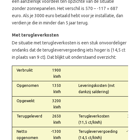
een aanzienlijk voordeel ten opzichte van de situatie
zonder zonnepanelen. Het verschil is 570 – -117 = 687
euro. Als je 3000 euro betaald hebt voor je installatie, dan
verdien je die in minder dan 5 jaar terug.
Met terugleverkosten
De situatie met terugleverkosten is een stuk onvoordeliger
ondanks dat de terugleververgoeding iets hoger is (14,5 ct
in plaats van 9 ct). Dat blijkt uit onderstaand overzicht:
Verbruikt
1900
kWh
Opgenomen
1350
Leveringskosten (nvt
0,00
kWh
dankzij saldering)
Opgewekt
3200
kWh
Teruggeleverd
2650
Terugleverkosten
304,75
kWh
(11,5 ct/kWh)
Netto
-1300
Terugleververgoeding
-188,50
opgenomen
kWh
(14,5 ct/kWh)