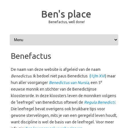
Ben's place
Benefactus, well done!
Skip to content
Benefactus
De naam van deze website is afgeleid van de naam
Benedictus
. Ik bedoel niet paus Benedictus
(I t/m XVI
) maar
e
hun aller voorganger
Benedictus van Nursia
, een 5
eeuwse monnik en stichter van de Benedictijnse
kloosterorde. In deze kloosters leven de monniken volgens
de ‘leefregel’ van Benedictus oftewel de
Regula Benedicti
.
Die leefregel bevat overigens ook bruikbare tips voor
gewone stervelingen, mits je van een geregeld leven houdt,
want discipline is wel de basis van de leefregel. Voor meer