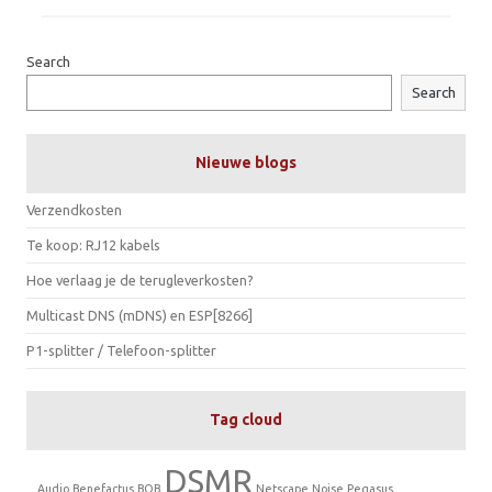
Search
Search
Nieuwe blogs
Verzendkosten
Te koop: RJ12 kabels
Hoe verlaag je de terugleverkosten?
Multicast DNS (mDNS) en ESP[8266]
P1-splitter / Telefoon-splitter
Tag cloud
DSMR
Audio
Benefactus
BOB
Netscape
Noise
Pegasus